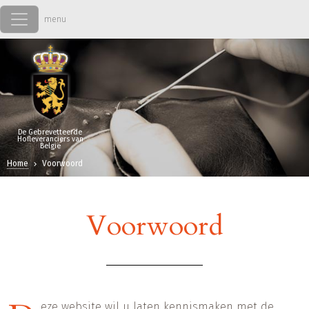
Overslaan en naar de inhoud gaan
De Gebrevetteerde
Hofleveranciers van
België
Home
Voorwoord
Voorwoord
eze website wil u laten kennismaken met de