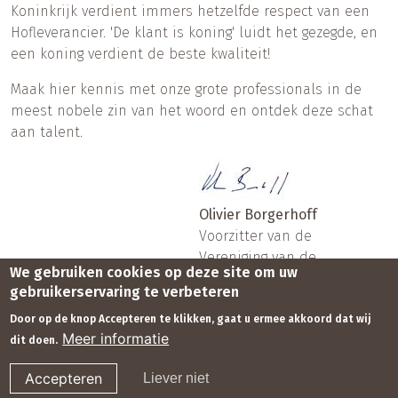
Koninkrijk verdient immers hetzelfde respect van een
Hofleverancier. 'De klant is koning' luidt het gezegde, en
een koning verdient de beste kwaliteit!
Maak hier kennis met onze grote professionals in de
meest nobele zin van het woord en ontdek deze schat
aan talent.
Olivier Borgerhoff
Voorzitter van de
Vereniging van de
We gebruiken cookies op deze site om uw
Gebrevetteerde
gebruikerservaring te verbeteren
Hofleveranciers
Door op de knop Accepteren te klikken, gaat u ermee akkoord dat wij
van België
Meer informatie
dit doen.
Footer
© dghb 2025
Contact
Voorwaarden
Monarchie.be
Accepteren
Liever niet