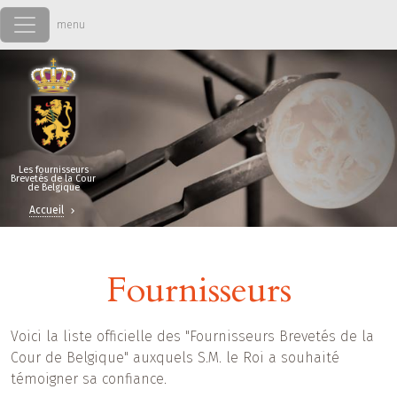
Aller au contenu principal
Les fournisseurs
Brevetés de la Cour
de Belgique
Accueil
Fournisseurs
Voici la liste officielle des "Fournisseurs Brevetés de la
Cour de Belgique" auxquels S.M. le Roi a souhaité
témoigner sa confiance.