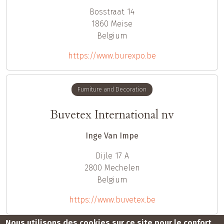
Bosstraat 14
1860
Meise
Belgium
https://www.burexpo.be
Furniture and Decoration
Buvetex International nv
Inge Van Impe
Dijle 17 A
2800
Mechelen
Belgium
https://www.buvetex.be
Pagination
Nous utilisons des cookies sur ce site pour le confort