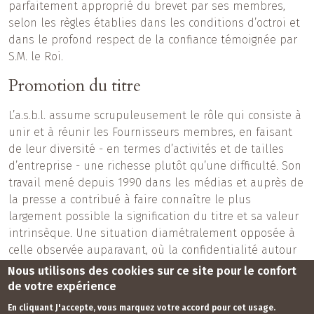
parfaitement approprié du brevet par ses membres,
selon les règles établies dans les conditions d’octroi et
dans le profond respect de la confiance témoignée par
S.M. le Roi.
Promotion du titre
L’a.s.b.l. assume scrupuleusement le rôle qui consiste à
unir et à réunir les Fournisseurs membres, en faisant
de leur diversité - en termes d’activités et de tailles
d’entreprise - une richesse plutôt qu’une difficulté. Son
travail mené depuis 1990 dans les médias et auprès de
la presse a contribué à faire connaître le plus
largement possible la signification du titre et sa valeur
intrinsèque. Une situation diamétralement opposée à
celle observée auparavant, où la confidentialité autour
du brevet était telle que le public n’en avait
Nous utilisons des cookies sur ce site pour le confort
pratiquement plus conscience.
de votre expérience
En cliquant J'accepte, vous marquez votre accord pour cet usage.